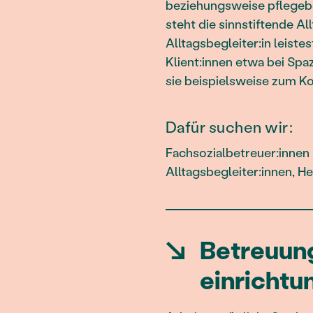
beziehungsweise pflegebed
steht die sinnstiftende Al
Alltagsbegleiter:in leiste
Klient:innen etwa bei Sp
sie beispielsweise zum K
Dafür suchen wir:
Fachsozialbetreuer:innen 
Alltagsbegleiter:innen, H
↘
Betreuung
einrichtu